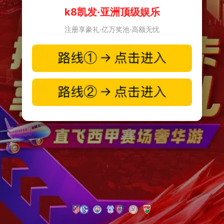
k8凯发·亚洲顶级娱乐
注册享豪礼·亿万奖池·高额无忧